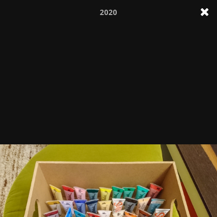
2020
kamon.at
/fotos
Für den Inhalt verantwortlich:
Christoph Kamon, 1130 Wien
HTML5
/
CSS3
/ Cookie-Free