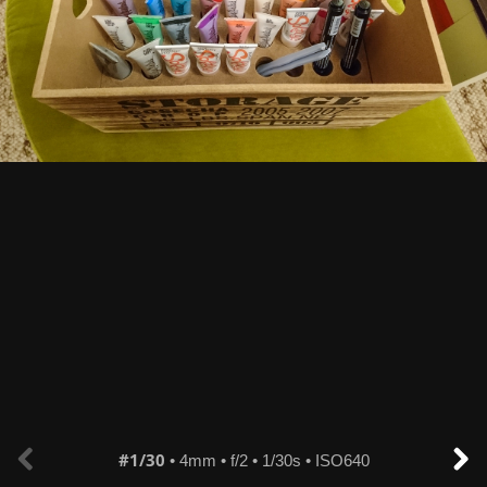
#1/30
• 4mm • f/2 • 1/30s • ISO640