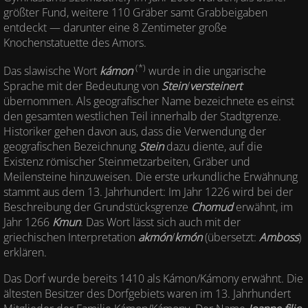
größter Fund, weitere 110 Gräber samt Grabbeigaben
entdeckt — darunter eine 8 Zentimeter große
Knochenstatuette des Amors.
(*)
Das slawische Wort
kámon
wurde in die ungarische
Sprache mit der Bedeutung von
Stein
/
versteinert
übernommen. Als geografischer Name bezeichnete es einst
den gesamten westlichen Teil innerhalb der Stadtgrenze.
Historiker gehen davon aus, dass die Verwendung der
geografischen Bezeichnung
Stein
dazu diente, auf die
Existenz römischer Steinmetzarbeiten, Gräber und
Meilensteine hinzuweisen. Die erste urkundliche Erwähnung
stammt aus dem 13. Jahrhundert: Im Jahr 1226 wird bei der
Beschreibung der Grundstücksgrenze
Chomud
erwähnt, im
Jahr 1266
Kmun
. Das Wort lässt sich auch mit der
griechischen Interpretation
akmón
/
kmón
(übersetzt:
Amboss
)
erklären.
Das Dorf wurde bereits 1410 als Kámon/Kámony erwähnt. Die
ältesten Besitzer des Dorfgebiets waren im 13. Jahrhundert