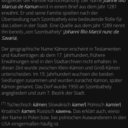
Mitglieder der Familie Kámon/Kámony. Der Name
Joanne filio
Marcus de Kamun
wird in einem Brief aus dem Jahr 1281
erwähnt. Er und seine Familie spielten nach der
Übersiedlung nach Szombathely eine bedeutende Rolle für
das Leben in der Stadt. Eine Quelle aus dem Jahr 1289 nennt
ihn bereits „von Szombathely“ (
Johanni filio Marcii nunc de
Savaria
).
Der geographische Name Kámon erscheint in Testamenten
und Kaufverträgen ab dem 17. Jahrhundert, frühere
Erwähnungen sind in den Stadtarchiven nicht erhalten. In
dieser Zeit wurde zwischen Klein-Kámon und Groß-Kámon
unterscheiden. Im 19. Jahrhundert wuchsen die beiden
Siedlungen zusammen und wurden zunächst Kamon, später
Kámon genannt. Das Dorf wurde 1950 an Szombathely
angegliedert und zum 7. Bezirk der Stadt.
(*)
Tschechisch
kámen
, Slowakisch
kameň
, Polnisch
kamień
,
Kroatisch
kamen
, Russisch
камень
. Das erklärt auch, wieso
der Name in Polen bzw. bei polnischen Auswanderern in den
USA einigermaßen häufig ist.