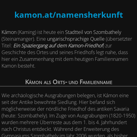
kamon.at
/namensherkunft
Kámon
(Kaming) ist heute ein
Stadtteil von Szombathely
(Steinamanger). Eine
ungarischsprachige Quelle
(übersetzter
Titel:
Ein Spaziergang auf dem Kamon-Friedhof
) zur
Geschichte des Ortes und seines Friedhofs legt nahe, dass
hier ein Zusammenhang mit dem heutigen Familiennamen
Kamon besteht.
Kámon als Orts- und Familienname
Wie archäologische Ausgrabungen belegen, ist Kámon eine
seit der Antike bewohnte Siedlung. Hier befand sich
möglicherweise der nördliche Friedhof des antiken Savaria
(heute: Szombathely). Im Zuge von Ausgrabungen (1820-1950)
wurden mehrere Überreste aus dem 1. bis 4. Jahrhundert
nach Christus entdeckt. Während der Erweiterung des
Gymnasiums Szombathely im Jahr 2006 wurden, als bisher