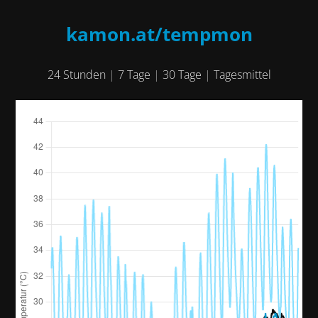
kamon.at
/tempmon
24 Stunden
|
7 Tage
|
30 Tage
|
Tagesmittel